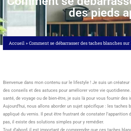
Comment se débarrasser
des pieds a
Accueil
»
Comment se débarrasser des taches blanches sur 
Bienvenue dans mon contenu sur le lifestyle ! Je suis un créateu
des conseils et des astuces pour améliorer votre vie quotidienne
santé, de voyage ou de bien-être, je suis là pour vous fournir des i
Aujourd’hui, nous allons aborder un sujet spécifique : les taches 
appliqué du vernis. Il peut être frustrant de constater l’apparitio
pas, il existe des solutions simples pour y remédier.
Tout d’abord, il est important de comprendre que ces taches bla