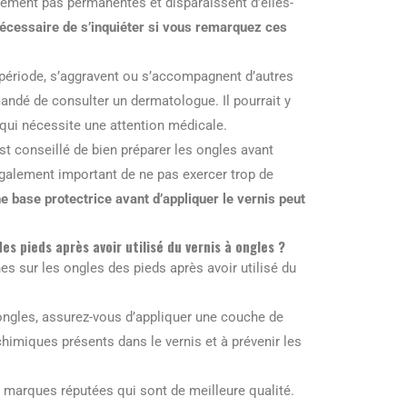
lement pas permanentes et disparaissent d’elles-
 nécessaire de s’inquiéter si vous remarquez ces
 période, s’aggravent ou s’accompagnent d’autres
ndé de consulter un dermatologue. Il pourrait y
 qui nécessite une attention médicale.
est conseillé de bien préparer les ongles avant
t également important de ne pas exercer trop de
ne base protectrice avant d’appliquer le vernis peut
s pieds après avoir utilisé du vernis à ongles ?
hes sur les ongles des pieds après avoir utilisé du
à ongles, assurez-vous d’appliquer une couche de
chimiques présents dans le vernis et à prévenir les
e marques réputées qui sont de meilleure qualité.