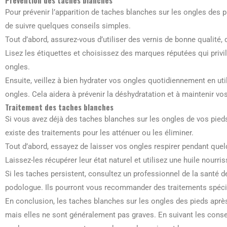
Prévention des taches blanches
Pour prévenir l’apparition de taches blanches sur les ongles des pi
de suivre quelques conseils simples.
Tout d’abord, assurez-vous d’utiliser des vernis de bonne qualité,
Lisez les étiquettes et choisissez des marques réputées qui privi
ongles.
Ensuite, veillez à bien hydrater vos ongles quotidiennement en ut
ongles. Cela aidera à prévenir la déshydratation et à maintenir v
Traitement des taches blanches
Si vous avez déjà des taches blanches sur les ongles de vos pieds 
existe des traitements pour les atténuer ou les éliminer.
Tout d’abord, essayez de laisser vos ongles respirer pendant quelq
Laissez-les récupérer leur état naturel et utilisez une huile nourri
Si les taches persistent, consultez un professionnel de la sant
podologue. Ils pourront vous recommander des traitements spécif
En conclusion, les taches blanches sur les ongles des pieds après
mais elles ne sont généralement pas graves. En suivant les consei