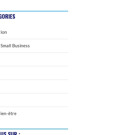
GORIES
tion
 Small Business
ien-être
US SUR :