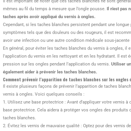
Il est important de noter que ces taches blanches ne sont généra
mêmes au fil du temps à mesure que l’ongle pousse.
Il n’est pas
taches après avoir appliqué du vernis à ongles.
Cependant, si les taches blanches persistent pendant une longue
symptômes tels que des douleurs ou des rougeurs, il est recomma
avoir une infection ou une autre condition médicale sous-jacente
En général, pour éviter les taches blanches du vernis à ongles, il 
l’application du vernis en les nettoyant et en les hydratant. Il es
pression sur les ongles pendant l’application du vernis.
Utiliser u
également aider à prévenir les taches blanches.
Comment prévenir l’apparition de taches blanches sur les ongles de
Il existe plusieurs façons de prévenir l’apparition de taches blanc
vernis à ongles. Voici quelques conseils :
1. Utilisez une base protectrice : Avant d’appliquer votre vernis 
base protectrice. Cela aidera à protéger vos ongles des produits 
taches blanches.
2. Évitez les vernis de mauvaise qualité : Optez pour des vernis d