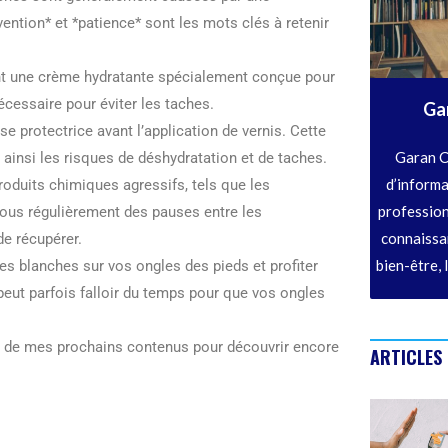
évention* et *patience* sont les mots clés à retenir
ent une crème hydratante spécialement conçue pour
nécessaire pour éviter les taches.
Ga
se protectrice avant l’application de vernis. Cette
Garan C
t ainsi les risques de déshydratation et de taches.
d’informa
produits chimiques agressifs, tels que les
profession
vous régulièrement des pauses entre les
connaissan
de récupérer.
bien-être, 
es blanches sur vos ongles des pieds et profiter
 peut parfois falloir du temps pour que vos ongles
fût de mes prochains contenus pour découvrir encore
ARTICLES