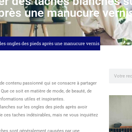
 des taches blanches su
près une manucure verni
les ongles des pieds après une manucure vernis
r de contenu passionné qui se consacre à partager
. Que ce soit en matière de mode, de beauté, de
nformations utiles et inspirantes.
blanches sur les ongles des pieds après avoir
n de ces taches indésirables, mais ne vous inquiétez
nches sont généralement causées par une