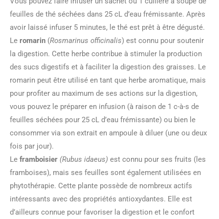
Vous pouvez faire infuser un sachet ou 1 cuillère à soupe de
feuilles de thé séchées dans 25 cL d’eau frémissante. Après
avoir laissé infuser 5 minutes, le thé est prêt à être dégusté.
Le
romarin
(
Rosmarinus officinalis
) est connu pour soutenir
la digestion. Cette herbe contribue à stimuler la production
des sucs digestifs et à faciliter la digestion des graisses. Le
romarin peut être utilisé en tant que herbe aromatique, mais
pour profiter au maximum de ses actions sur la digestion,
vous pouvez le préparer en infusion (à raison de 1 c-à-s de
feuilles séchées pour 25 cL d’eau frémissante) ou bien le
consommer via son extrait en ampoule à diluer (une ou deux
fois par jour).
Le
framboisier
(Rubus idaeus)
est connu pour ses fruits (les
framboises), mais ses feuilles sont également utilisées en
phytothérapie. Cette plante possède de nombreux actifs
intéressants avec des propriétés antioxydantes. Elle est
d’ailleurs connue pour favoriser la digestion et le confort