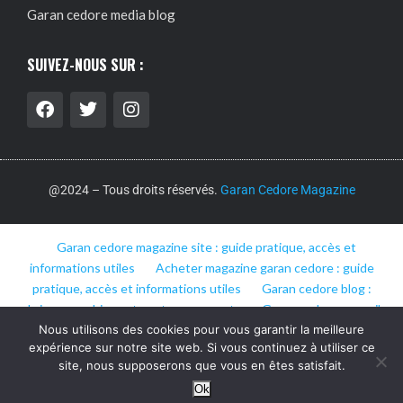
Garan cedore media blog
SUIVEZ-NOUS SUR :
@2024 – Tous droits réservés.
Garan Cedore Magazine
Garan cedore magazine site : guide pratique, accès et
informations utiles
Acheter magazine garan cedore : guide
pratique, accès et informations utiles
Garan cedore blog :
rubriques, archives et contenus recents
Garan cedore conseils
Nous utilisons des cookies pour vous garantir la meilleure
blog : rubriques, archives et contenus recents
Garan cedore
expérience sur notre site web. Si vous continuez à utiliser ce
media blog : rubriques, archives et contenus récents
site, nous supposerons que vous en êtes satisfait.
Ok