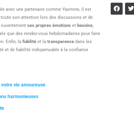
ple avec une partenaire comme Yasmine, il est
 toute son attention lors des discussions et de
er ouvertement
ses propres émotions
et
besoins
,
 tels que des rendez-vous hebdomadaires pour faire
n. Enfin, la
fidélité
et la
transparence
dans les
et de fiabilité indispensable à la confiance
s votre vie amoureuse
ions harmonieuses
te