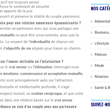
 qu’il est toujours pensé
force le sentiment de sécurité
NOS CATÉ
et apporte de la joie
rrit et préserve la vitalité du couple yasminois.
Alimenta
naire pour une relation amoureuse épanouissante ?
hercher un partenaire avec qui vous partagez une
Business,
 mutuelle
ne peut être sous-estimée, ainsi que la
 Le respect de l’
individualité
de chacun est
Lifestyle
t d’
objectifs de vie
alignés pour tracer un chemin
Maison
ur l’amour véritable ou l’infatuation ?
Mode
sur le
vrai amour
ou l’
infatuation
, interrogez-vous
es émotions
,
connaissance et acceptation mutuelle
,
Relation
nts sont principalement axés sur l’attraction
elle et intellectuelle profonde, il s’agit
Santé & B
 respect mutuel, un
soutien réciproque
, et que votre
yez dans une relation basée sur le
vrai amour
.
SUIVEZ-NO
fiance au sein d’un couple avec une partenaire