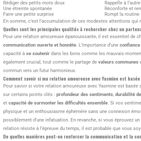
Rédiger des petits mots doux
Rappelle à l’autre
Une étreinte spontanée
Réconforte et ren
Faire une petite surprise
Rompt la routine 
En somme, c’est l’accumulation de ces modestes attentions qui nou
Quelles sont les principales qualités à rechercher chez un parte
Pour une relation amoureuse épanouissante, il est essentiel de c
communication ouverte et honnête
. L’importance d’une
confiance
capacité à
se soutenir
dans les bons comme les mauvais moments.
également crucial, tout comme le partage de
valeurs communes
e
commun vers un futur harmonieux.
Comment savoir si ma relation amoureuse avec Yasmine est basée s
Pour savoir si votre relation amoureuse avec Yasmine est basée 
sur certains points clés :
profondeur des sentiments
,
durabilité d
et
capacité de surmonter les difficultés ensemble
. Si vos sentime
physique et un enthousiasme éphémère sans une connexion émotionn
possiblement d’une infatuation. En revanche, si vous éprouvez un
relation résiste à l’épreuve du temps, il est probable que vous so
De quelles manières peut-on renforcer la communication et la con