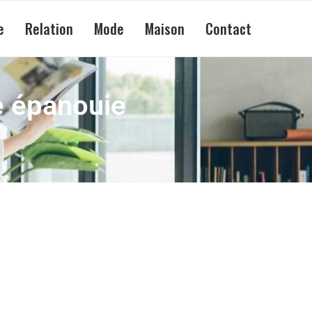
e
Relation
Mode
Maison
Contact
e épanouie