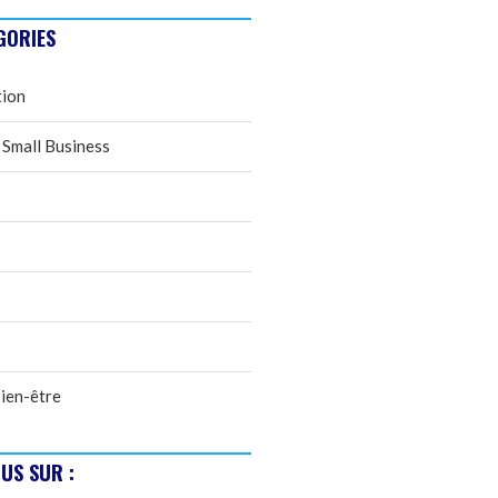
GORIES
tion
 Small Business
ien-être
US SUR :