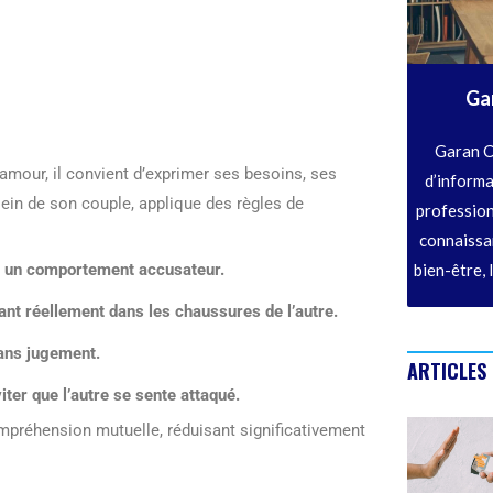
Ga
Garan C
 amour, il convient d’exprimer ses besoins, ses
d’informa
sein de son couple, applique des règles de
profession
connaissan
r un comportement accusateur.
bien-être, 
tant réellement dans les chaussures de l’autre.
sans jugement.
ARTICLES
viter que l’autre se sente attaqué.
mpréhension mutuelle, réduisant significativement