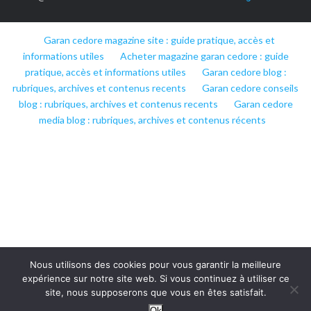
Garan cedore magazine site : guide pratique, accès et
informations utiles
Acheter magazine garan cedore : guide
pratique, accès et informations utiles
Garan cedore blog :
rubriques, archives et contenus recents
Garan cedore conseils
blog : rubriques, archives et contenus recents
Garan cedore
media blog : rubriques, archives et contenus récents
Nous utilisons des cookies pour vous garantir la meilleure
expérience sur notre site web. Si vous continuez à utiliser ce
site, nous supposerons que vous en êtes satisfait.
Ok