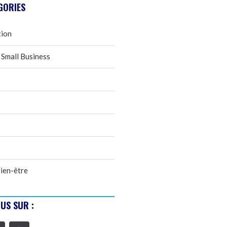
GORIES
tion
 Small Business
ien-être
US SUR :