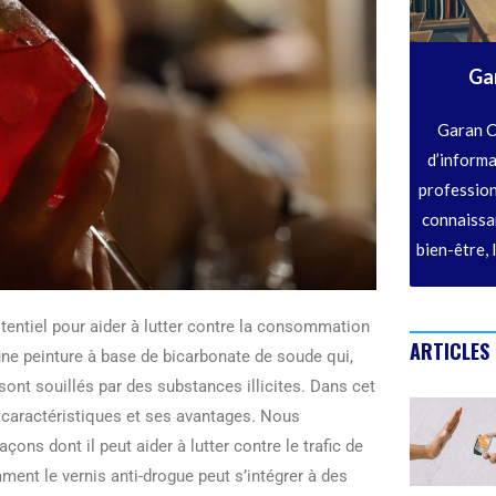
Ga
Garan C
d’informa
profession
connaissan
bien-être, 
otentiel pour aider à lutter contre la consommation
ARTICLES
d’une peinture à base de bicarbonate de soude qui,
 sont souillés par des substances illicites. Dans cet
s caractéristiques et ses avantages. Nous
ons dont il peut aider à lutter contre le trafic de
nt le vernis anti-drogue peut s’intégrer à des