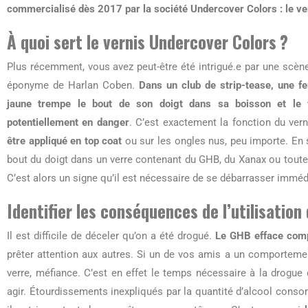
commercialisé dès 2017 par la société Undercover Colors : le ve
À quoi sert le vernis Undercover Colors ?
Plus récemment, vous avez peut-être été intrigué.e par une scène
éponyme de Harlan Coben.
Dans un club de strip-tease, une f
jaune trempe le bout de son doigt dans sa boisson et le v
potentiellement en danger
. C’est exactement la fonction du vern
être appliqué en top coat
ou sur les ongles nus, peu importe. En s
bout du doigt dans un verre contenant du GHB, du Xanax ou toute 
C’est alors un signe qu’il est nécessaire de se débarrasser imm
Identifier les conséquences de l’utilisation 
Il est difficile de déceler qu’on a été drogué.
Le GHB efface com
prêter attention aux autres. Si un de vos amis a un comporteme
verre, méfiance. C’est en effet le temps nécessaire à la drogue
agir. Étourdissements inexpliqués par la quantité d’alcool cons