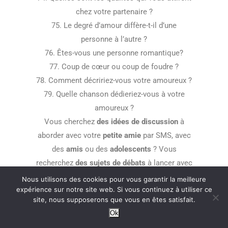
chez votre partenaire ?
75. Le degré d’amour diffère-t-il d’une
personne à l’autre ?
76. Êtes-vous une personne romantique?
77. Coup de cœur ou coup de foudre ?
78. Comment décririez-vous votre amoureux ?
79. Quelle chanson dédieriez-vous à votre
amoureux ?
Vous cherchez
des idées de discussion
à
aborder avec votre
petite amie
par SMS, avec
des
amis
ou des
adolescents
? Vous
recherchez
des sujets de débats
à lancer avec
votre
partenaire
? Découvrez nos
meilleures
Nous utilisons des cookies pour vous garantir la meilleure
expérience sur notre site web. Si vous continuez à utiliser ce
suggestions
de conversations variées, avec
site, nous supposerons que vous en êtes satisfait.
plus de
50 sujets
!
Ok