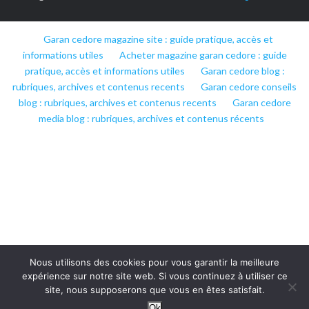
Garan cedore magazine site : guide pratique, accès et
informations utiles
Acheter magazine garan cedore : guide
pratique, accès et informations utiles
Garan cedore blog :
rubriques, archives et contenus recents
Garan cedore conseils
blog : rubriques, archives et contenus recents
Garan cedore
media blog : rubriques, archives et contenus récents
Nous utilisons des cookies pour vous garantir la meilleure
expérience sur notre site web. Si vous continuez à utiliser ce
site, nous supposerons que vous en êtes satisfait.
Ok