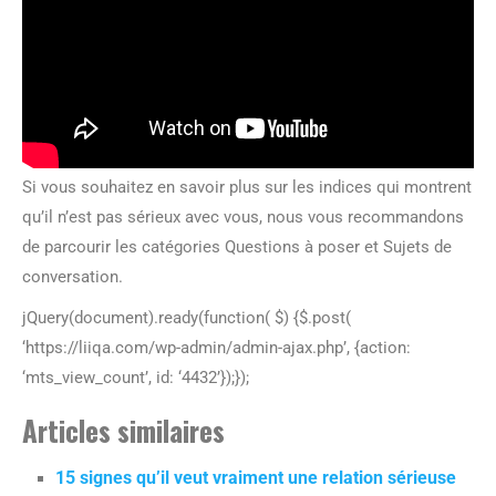
Si vous souhaitez en savoir plus sur les indices qui montrent
qu’il n’est pas sérieux avec vous, nous vous recommandons
de parcourir les catégories Questions à poser et Sujets de
conversation.
jQuery(document).ready(function( $) {$.post(
‘https://liiqa.com/wp-admin/admin-ajax.php’, {action:
‘mts_view_count’, id: ‘4432’});});
Articles similaires
15 signes qu’il veut vraiment une relation sérieuse