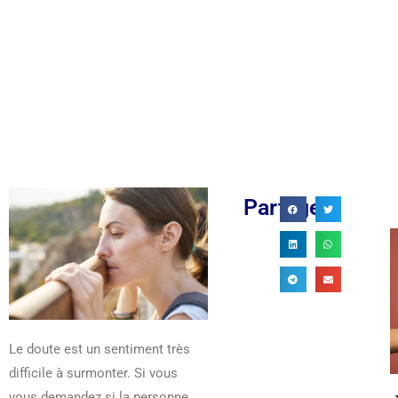
Partager
 22 : DÉCRYPTAGE ET
LA PIERRE HOWLITE: DÉCOUVERTE DE
ATION PROFONDE...
SA SIGNIFICATION ET...
6/03/2026
21/03/2026
Le doute est un sentiment très
difficile à surmonter. Si vous
vous demandez si la personne