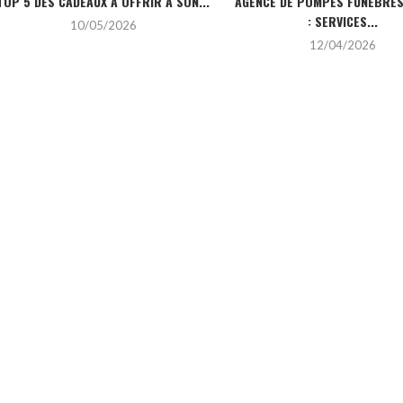
TOP 5 DES CADEAUX À OFFRIR À SON...
AGENCE DE POMPES FUNÈBRES 
: SERVICES...
10/05/2026
12/04/2026