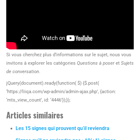
Si vous cherchez plus d’informations sur le sujet, nous vous
invitons à explorer les catégories
Questions à poser
et
Sujets
de conversation
.
jQuery(document).ready(function( $) {$.post(
‘https://liiqa.com/wp-admin/admin-ajax.php’, {action:
‘mts_view_count’, id: ‘4446’});});
Articles similaires
Les 15 signes qui prouvent qu’il reviendra