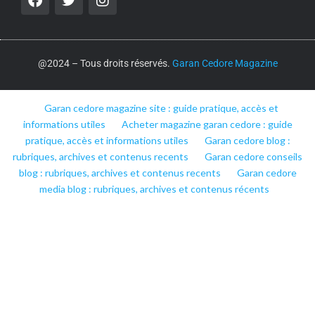
@2024 – Tous droits réservés.
Garan Cedore Magazine
Garan cedore magazine site : guide pratique, accès et
informations utiles
Acheter magazine garan cedore : guide
pratique, accès et informations utiles
Garan cedore blog :
rubriques, archives et contenus recents
Garan cedore conseils
blog : rubriques, archives et contenus recents
Garan cedore
media blog : rubriques, archives et contenus récents