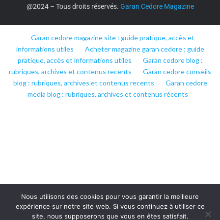
@2024 – Tous droits réservés.
Garan Cedore Magazine
Garan cedore magazine site : guide pratique, accès et
informations utiles
Acheter magazine garan cedore : guide
pratique, accès et informations utiles
Garan cedore blog :
rubriques, archives et contenus recents
Garan cedore conseils
blog : rubriques, archives et contenus recents
Garan cedore
media blog : rubriques, archives et contenus récents
Nous utilisons des cookies pour vous garantir la meilleure
expérience sur notre site web. Si vous continuez à utiliser ce
site, nous supposerons que vous en êtes satisfait.