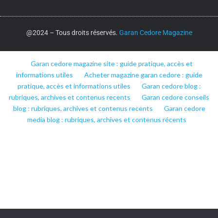
@2024 – Tous droits réservés.
Garan Cedore Magazine
Garan cedore magazine site : guide pratique, accès et
informations utiles
Acheter magazine garan cedore : guide
pratique, accès et informations utiles
Garan cedore blog :
rubriques, archives et contenus recents
Garan cedore conseils
blog : rubriques, archives et contenus recents
Garan cedore
media blog : rubriques, archives et contenus récents