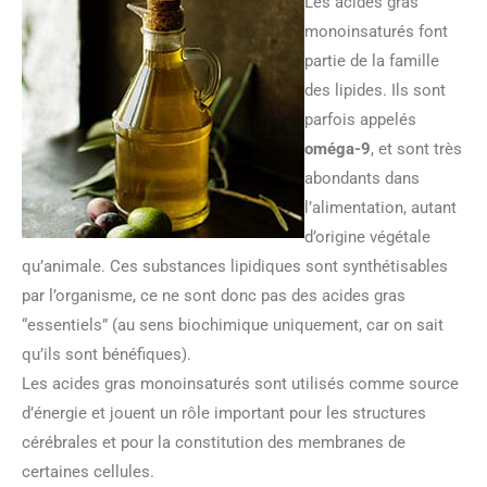
Les acides gras
monoinsaturés font
partie de la famille
des lipides. Ils sont
parfois appelés
oméga-9
, et sont très
abondants dans
l’alimentation, autant
d’origine végétale
qu’animale. Ces substances lipidiques sont synthétisables
par l’organisme, ce ne sont donc pas des acides gras
“essentiels” (au sens biochimique uniquement, car on sait
qu’ils sont bénéfiques).
Les acides gras monoinsaturés sont utilisés comme source
d’énergie et jouent un rôle important pour les structures
cérébrales et pour la constitution des membranes de
certaines cellules.