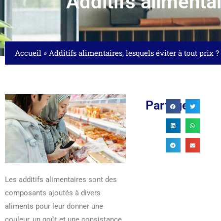
Additifs alimentai
Accueil
»
Additifs alimentaires, lesquels éviter à tout prix ?
Partager
Les additifs alimentaires sont des
composants ajoutés à divers
LUTEN DANS LE MAÏS : CE QU’IL
CRÉDIT IMMOBILIER : GUIDE
aliments pour leur donner une
FAUT...
COMPLET POUR FAIRE LE...
couleur, un goût et une consistance