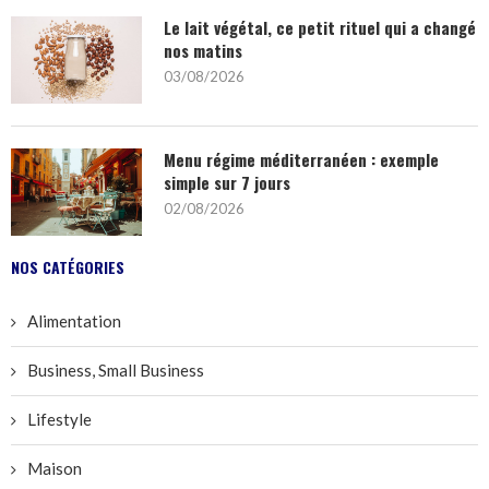
Le lait végétal, ce petit rituel qui a changé
nos matins
03/08/2026
Menu régime méditerranéen : exemple
simple sur 7 jours
02/08/2026
NOS CATÉGORIES
Alimentation
Business, Small Business
Lifestyle
Maison