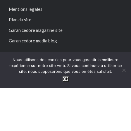
Mentions légales
Plan du site
Garan cedore magazine site
Garan cedore media blog
SUIVEZ-NOUS SUR :
Nous utilisons des cookies pour vous garantir la meilleure
expérience sur notre site web. Si vous continuez à utiliser ce
site, nous supposerons que vous en êtes satisfait.
Ok
@2024 – Tous droits réservés.
Garan Cedore Magazine
Garan cedore magazine site : guide pratique, accès et
informations utiles
Acheter magazine garan cedore : guide
pratique, accès et informations utiles
Garan cedore blog :