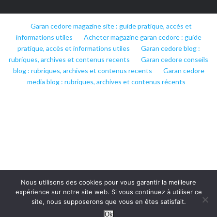
Garan cedore magazine site : guide pratique, accès et
informations utiles
Acheter magazine garan cedore : guide
pratique, accès et informations utiles
Garan cedore blog :
rubriques, archives et contenus recents
Garan cedore conseils
blog : rubriques, archives et contenus recents
Garan cedore
media blog : rubriques, archives et contenus récents
Nous utilisons des cookies pour vous garantir la meilleure
expérience sur notre site web. Si vous continuez à utiliser ce
site, nous supposerons que vous en êtes satisfait.
Ok