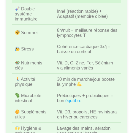
Double
Inné (réaction rapide) +
système
Adaptatif (mémoire ciblée)
immunitaire
8h/nuit = meilleure réponse des
Sommeil
lymphocytes T
Cohérence cardiaque 3x/j =
Stress
baisse du cortisol
Nutriments
Vit. D, C, Zinc, Fer, Sélénium
clés
via aliments variés
Activité
30 min de marche/jour booste
physique
la lymphe
Microbiote
Prébiotiques + probiotiques =
intestinal
bon
équilibre
Suppléments
Vit. D3, propolis, HE ravintsara
utiles
en hiver ou carences
Hygiène &
Lavage des mains, aération,