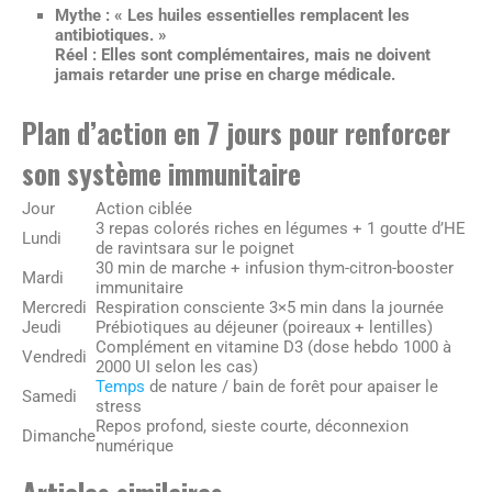
Mythe :
« Les huiles essentielles remplacent les
antibiotiques. »
Réel :
Elles sont complémentaires, mais ne doivent
jamais retarder une prise en charge médicale.
Plan d’action en 7 jours pour renforcer
son système immunitaire
Jour
Action ciblée
3 repas colorés riches en légumes + 1 goutte d’HE
Lundi
de ravintsara sur le poignet
30 min de marche + infusion thym-citron-booster
Mardi
immunitaire
Mercredi
Respiration consciente 3×5 min dans la journée
Jeudi
Prébiotiques au déjeuner (poireaux + lentilles)
Complément en vitamine D3 (dose hebdo 1000 à
Vendredi
2000 UI selon les cas)
Temps
de nature / bain de forêt pour apaiser le
Samedi
stress
Repos profond, sieste courte, déconnexion
Dimanche
numérique