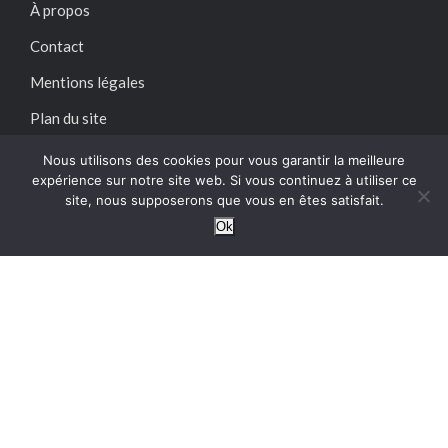
À propos
Contact
Mentions légales
Plan du site
Garan cedore magazine site
Nous utilisons des cookies pour vous garantir la meilleure
expérience sur notre site web. Si vous continuez à utiliser ce
Garan cedore media blog
site, nous supposerons que vous en êtes satisfait.
Ok
SUIVEZ-NOUS SUR :
@2024 – Tous droits réservés.
Garan Cedore Magazine