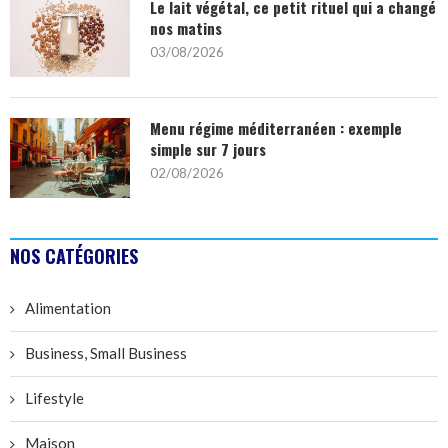
Le lait végétal, ce petit rituel qui a changé
nos matins
03/08/2026
Menu régime méditerranéen : exemple
simple sur 7 jours
02/08/2026
NOS CATÉGORIES
Alimentation
Business, Small Business
Lifestyle
Maison