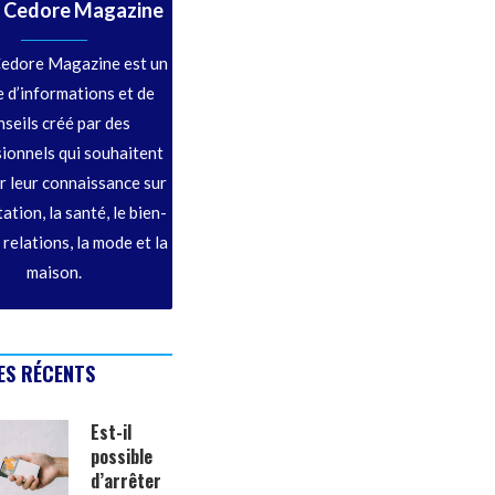
 Cedore Magazine
edore Magazine est un
 d’informations et de
nseils créé par des
ionnels qui souhaitent
r leur connaissance sur
tation, la santé, le bien-
s relations, la mode et la
maison.
ES RÉCENTS
Est-il
possible
d’arrêter