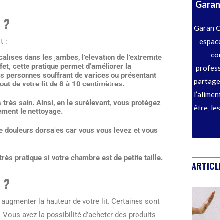
Garan
t ?
Garan C
espace
t :
co
calisés dans les jambes, l’élévation de l’extrémité
fet, cette pratique permet d’améliorer la
profess
s personnes souffrant de varices ou présentant
partage
bout de votre lit de 8 à 10 centimètres.
l’alimen
s très sain. Ainsi, en le surélevant, vous protégez
être, le
lement le nettoyage.
de
douleurs dorsales
car vous vous levez et vous
très pratique si votre chambre est de petite taille.
ARTICL
 ?
 augmenter la hauteur de votre lit. Certaines sont
. Vous avez la possibilité d’acheter des produits