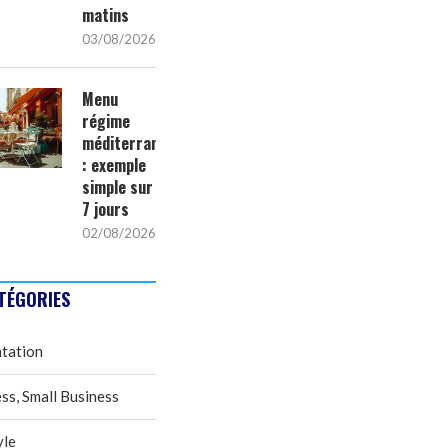
matins
03/08/2026
Menu
régime
méditerranéen
: exemple
simple sur
7 jours
02/08/2026
TÉGORIES
tation
ss, Small Business
yle