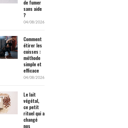
de fumer
sans aide
?
04/08/2026
Comment
étirer les
cuisses :
méthode
simple et
efficace
04/08/2026
Le lait
végétal,
ce petit
rituel qui a
changé
nos