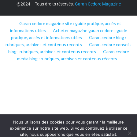
@2024 – Tous droits réservés.
Garan Cedore Magazine
Garan cedore magazine site : guide pratique, accès et
informations utiles
Acheter magazine garan cedore : guide
pratique, accès et informations utiles
Garan cedore blog :
rubriques, archives et contenus recents
Garan cedore conseils
blog : rubriques, archives et contenus recents
Garan cedore
media blog : rubriques, archives et contenus récents
Nous utilisons des cookies pour vous garantir la meilleure
expérience sur notre site web. Si vous continuez à utiliser ce
site, nous supposerons que vous en êtes satisfait.