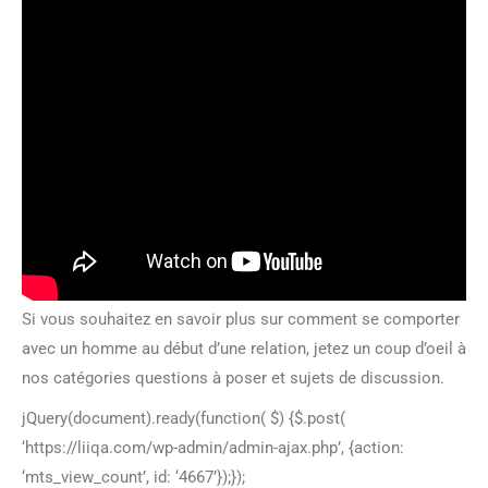
Si vous souhaitez en savoir plus sur comment se comporter
avec un homme au début d’une relation, jetez un coup d’oeil à
nos catégories questions à poser et sujets de discussion.
jQuery(document).ready(function( $) {$.post(
‘https://liiqa.com/wp-admin/admin-ajax.php’, {action:
‘mts_view_count’, id: ‘4667’});});