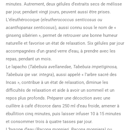
minutes. Autrement, deux gélules d’extraits secs de mélisse
par jour, pendant vingt jours, peuvent aussi être prises.
L’éleuthérocoque (
eleutherococcus senticosus ou
acanthopanax senticosus
), aussi connu sous le nom de «
ginseng sibérien », permet de retrouver une bonne humeur
naturelle et favorise un état de relaxation. Six gélules par jour
accompagnées d’un grand verre d’eau, à prendre avec les
repas, pendant un mois.
Le lapacho (
Tabebuia avellanedae, Tabebuia impetiginosa,
Tabebuia ipe var. integra
), aussi appelé « l’arbre sacré des
Incas », contribue à un état de relaxation, diminue les
difficultés de relaxation et aide à avoir un sommeil et un
repos plus profonds. Préparer une décoction avec une
cuillère à café d’écorce dans 250 ml d’eau froide, amener à
ébullition cinq minutes, puis laisser infuser 10 à 15 minutes
et consommer trois à quatre tasses par jour.
L’hysope d’eau (
Bacopa monnieri, Bacopa monniera)
ou