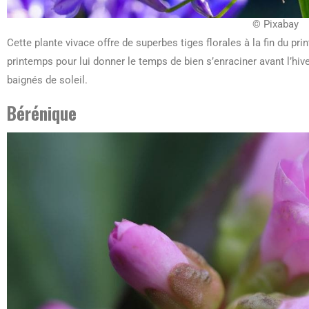
© Pixabay
Cette plante vivace offre de superbes tiges florales à la fin du pri
printemps pour lui donner le temps de bien s’enraciner avant l’hive
baignés de soleil.
Bérénique