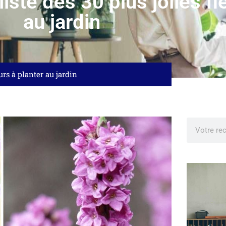
liste des 30 plus jolies fl
au jardin
eurs à planter au jardin