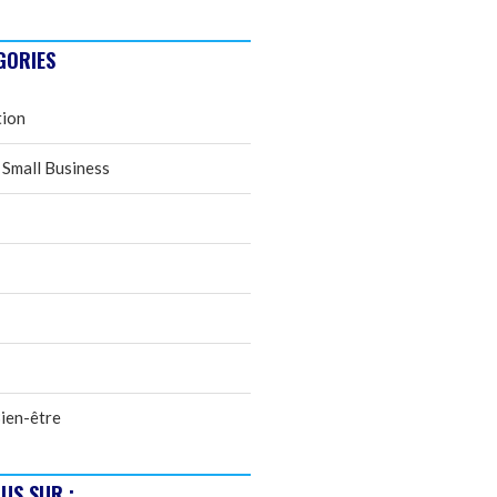
GORIES
tion
 Small Business
ien-être
US SUR :