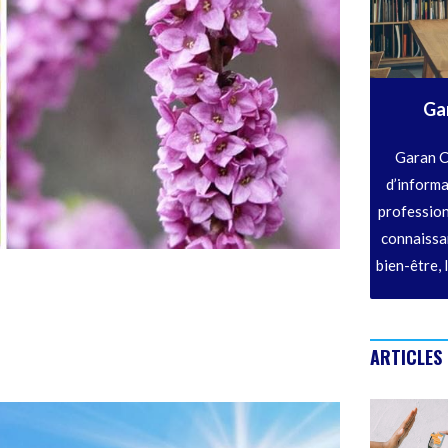
Ga
Garan C
d’informa
profession
connaissan
bien-être, 
ARTICLES