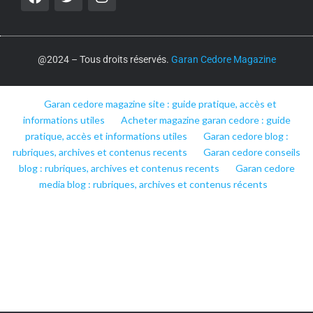
@2024 – Tous droits réservés.
Garan Cedore Magazine
Garan cedore magazine site : guide pratique, accès et
informations utiles
Acheter magazine garan cedore : guide
pratique, accès et informations utiles
Garan cedore blog :
rubriques, archives et contenus recents
Garan cedore conseils
blog : rubriques, archives et contenus recents
Garan cedore
media blog : rubriques, archives et contenus récents