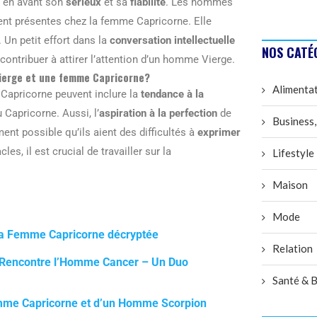
 en avant son
sérieux
et sa
fiabilité
. Les hommes
vent présentes chez la femme Capricorne. Elle
. Un petit effort dans la
conversation intellectuelle
NOS CATÉ
ontribuer à attirer l’attention d’un homme Vierge.
Vierge et une femme Capricorne?
Alimenta
Capricorne peuvent inclure la
tendance à la
u Capricorne. Aussi, l’
aspiration à la perfection
de
Business,
ent possible qu’ils aient des difficultés à
exprimer
es, il est crucial de travailler sur la
Lifestyle
Maison
Mode
t la Femme Capricorne décryptée
Relation
 Rencontre l’Homme Cancer – Un Duo
Santé & B
emme Capricorne et d’un Homme Scorpion