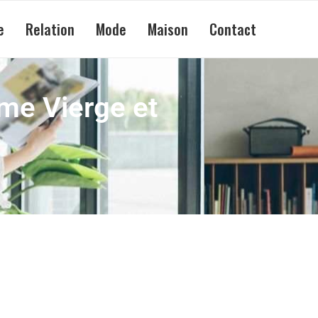
e
Relation
Mode
Maison
Contact
me Vierge et