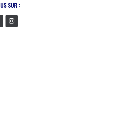
US SUR :
WLITE: DÉCOUVERTE DE
IFICATION ET...
1/03/2026
TOP 5 DES CADEAUX À OFFRIR À SON...
10/05/2026