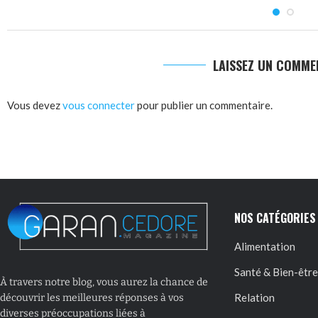
LAISSEZ UN COMME
Vous devez
vous connecter
pour publier un commentaire.
NOS CATÉGORIES
Alimentation
Santé & Bien-être
À travers notre blog, vous aurez la chance de
Relation
découvrir les meilleures réponses à vos
diverses préoccupations liées à