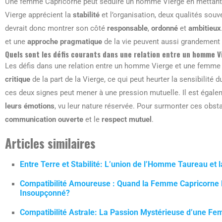
Une femme Capricorne peut séduire un homme Vierge en mettant
Vierge apprécient la
stabilité
et l’organisation, deux qualités sou
devrait donc montrer son côté
responsable
,
ordonné
et
ambitieux
et une
approche pragmatique
de la vie peuvent aussi grandement c
Quels sont les défis courants dans une relation entre un homme 
Les défis dans une relation entre un homme Vierge et une femme 
critique
de la part de la Vierge, ce qui peut heurter la sensibilité d
ces deux signes peut mener à une pression mutuelle. Il est égalem
leurs émotions
, vu leur nature réservée. Pour surmonter ces obstacl
communication ouverte
et le
respect mutuel
.
Articles similaires
Entre Terre et Stabilité: L’union de l’Homme Taureau e
Compatibilité Amoureuse : Quand la Femme Capricorne
Insoupçonné?
Compatibilité Astrale: La Passion Mystérieuse d’une F