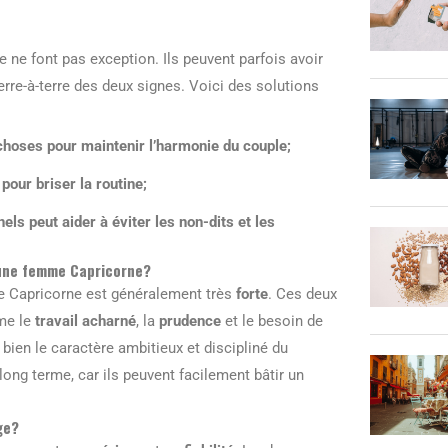
 ne font pas exception. Ils peuvent parfois avoir
erre-à-terre des deux signes. Voici des solutions
choses pour maintenir l’harmonie du couple;
pour briser la routine;
s peut aider à éviter les non-dits et les
 une femme Capricorne?
 Capricorne est généralement très
forte
. Ces deux
me le
travail acharné
, la
prudence
et le besoin de
 bien le caractère ambitieux et discipliné du
long terme, car ils peuvent facilement bâtir un
ge?