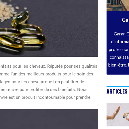
Ga
Garan C
d’informa
profession
connaissan
bien-être, 
enfaits pour les cheveux. Réputée pour ses qualités
omme l’un des meilleurs produits pour le soin des
tages pour les cheveux que l’on peut tirer de
e en œuvre pour profiter de ses bienfaits. Nous
ARTICLES
nvre est un produit incontournable pour prendre