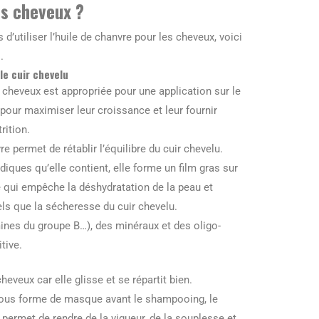
es cheveux ?
 d’utiliser l’huile de chanvre pour les cheveux, voici
.
 le cuir chevelu
s cheveux est appropriée pour une application sur le
 pour maximiser leur croissance et leur fournir
trition.
re permet de rétablir l’équilibre du cuir chevelu.
iques qu’elle contient, elle forme un film gras sur
e qui empêche la déshydratation de la peau et
tels que la sécheresse du cuir chevelu.
mines du groupe B…), des minéraux et des oligo-
itive.
cheveux car elle glisse et se répartit bien.
 sous forme de masque avant le shampooing, le
la permet de rendre de la vigueur, de la souplesse et