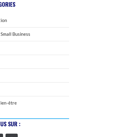
GORIES
tion
 Small Business
ien-être
US SUR :