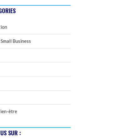
GORIES
tion
 Small Business
ien-être
US SUR :