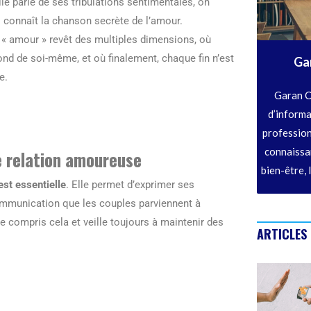
le parle de ses tribulations sentimentales, on
i connaît la chanson secrète de l’amour.
t « amour » revêt des multiples dimensions, où
nd de soi-même, et où finalement, chaque fin n’est
Ga
e.
Garan C
d’informa
profession
connaissan
 relation amoureuse
bien-être, 
st essentielle
. Elle permet d’exprimer ses
communication que les couples parviennent à
te compris cela et veille toujours à maintenir des
ARTICLES