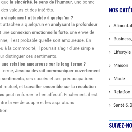
s que
la sincérité
,
le sens de l’humour
, une bonne
NOS CATÉ
des valeurs et des intérêts.
 ou simplement attachée à quelqu’un ?
t attachée à quelqu’un en
analysant la profondeur
Alimenta
nt une
connexion émotionnelle forte
, une envie de
Business,
nne, il est probable qu’elle soit amoureuse. En
ou à la commodité, il pourrait s’agir d’une simple
Lifestyle
ur distinguer ces sentiments.
r une relation amoureuse sur le long terme ?
Maison
g terme,
Jessica devrait communiquer ouvertement
Mode
s sentiments
, ses succès et ses préoccupations.
t mutuel, et
travailler ensemble sur la résolution
Relation
nes
peut renforcer le lien affectif. Finalement, il est
ntre la vie de couple et les aspirations
Santé & B
tion.
SUIVEZ-NO