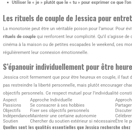
Utiliser le « je » plutôt que le « tu » pour exprimer ce que l’o
Les
rituels de couple
de Jessica pour entret
La monotonie peut être un véritable poison pour l’amour. Pour évit
rituels de couple
qui renforcent leur complicité. Qu’il s’agisse d
cinéma à la maison ou de petites escapades le weekend, ces mome
régulièrement leur connexion émotionnelle.
S’épanouir individuellement pour être
heur
Jessica croit fermement que pour être heureux en couple, il faut 
pas restreindre la liberté personnelle, mais plutôt encourager ch
objectifs personnels. Ce respect mutuel pour l’individualité consti
Aspect
Approche Individuelle
Approch
Passions
Se consacrer à ses hobbies
Partager
Objectifs
Fixer ses objectifs personnels
Discute
Indépendance
Maintenir une certaine autonomie
Célébrer
Soutien
Chercher du soutien extérieur si nécessaire
Être le 
Quelles sont les qualités essentielles que Jessica recherche chez