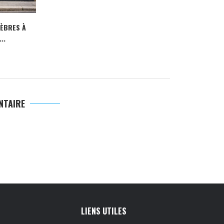
NÈBRES À
..
NTAIRE
LIENS UTILES