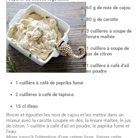
65 g de noix de cajou
80 g de carotte
3 cuillères à soupe de
levure maltée
1 cuillère à soupe de
jus de citron
1 cuillère à café d’ail
en poudre
1 cuillère à café de paprika fumé
2 cuillères à café de tapioca
15 cl d’eau
Rincer et égoutter les noix de cajou et les mettre dans un
mixeur avec la carotte coupée en dés, la levure maltée, le jus
de citron, 1 cuillère à café d’ail en poudre, le paprika fumé et
l’eau.
Mixer jusqu’à l’obtention d’une crème lisse. Verser cette