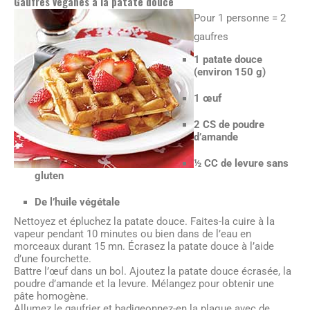
Gaufres véganes à la patate douce
Pour 1 personne = 2
gaufres
1 patate douce
(environ 150 g)
1 œuf
2 CS de poudre
d’amande
½ CC de levure sans
gluten
De l’huile végétale
Nettoyez et épluchez la patate douce. Faites-la cuire à la
vapeur pendant 10 minutes ou bien dans de l’eau en
morceaux durant 15 mn. Écrasez la patate douce à l’aide
d’une fourchette.
Battre l’œuf dans un bol. Ajoutez la patate douce écrasée, la
poudre d’amande et la levure. Mélangez pour obtenir une
pâte homogène.
Allumez le gaufrier et badigeonnez-en la plaque avec de