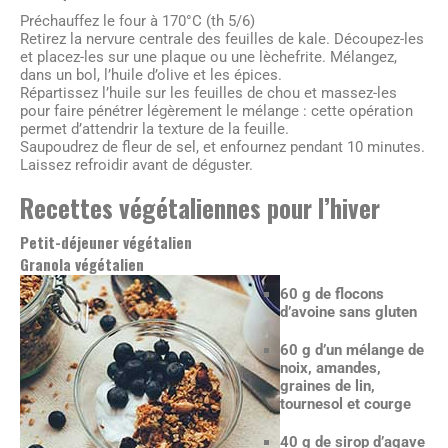
Préchauffez le four à 170°C (th 5/6)
Retirez la nervure centrale des feuilles de kale. Découpez-les
et placez-les sur une plaque ou une lèchefrite. Mélangez,
dans un bol, l’huile d’olive et les épices.
Répartissez l’huile sur les feuilles de chou et massez-les
pour faire pénétrer légèrement le mélange : cette opération
permet d’attendrir la texture de la feuille.
Saupoudrez de fleur de sel, et enfournez pendant 10 minutes.
Laissez refroidir avant de déguster.
Recettes végétaliennes pour l’hiver
Petit-déjeuner végétalien
Granola végétalien
60 g de flocons
d’avoine sans gluten
60 g d’un mélange de
noix, amandes,
graines de lin,
tournesol et courge
40 g de sirop d’agave