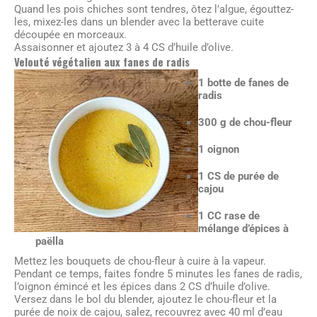
Quand les pois chiches sont tendres, ôtez l’algue, égouttez-
les, mixez-les dans un blender avec la betterave cuite
découpée en morceaux.
Assaisonner et ajoutez 3 à 4 CS d’huile d’olive.
Velouté végétalien aux fanes de radis
1 botte de fanes de
radis
300 g de chou-fleur
1 oignon
1 CS de purée de
cajou
1 CC rase de
mélange d’épices à
paëlla
Mettez les bouquets de chou-fleur à cuire à la vapeur.
Pendant ce temps, faites fondre 5 minutes les fanes de radis,
l’oignon émincé et les épices dans 2 CS d’huile d’olive.
Versez dans le bol du blender, ajoutez le chou-fleur et la
purée de noix de cajou, salez, recouvrez avec 40 ml d’eau