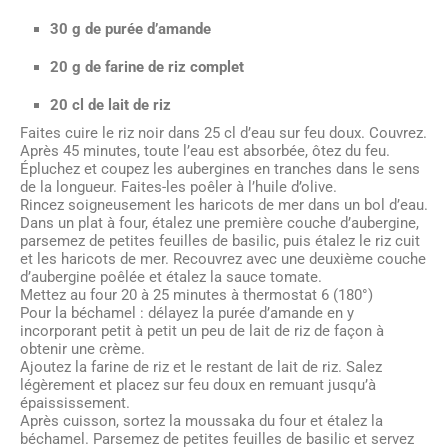
30 g de purée d’amande
20 g de farine de riz complet
20 cl de lait de riz
Faites cuire le riz noir dans 25 cl d’eau sur feu doux. Couvrez.
Après 45 minutes, toute l’eau est absorbée, ôtez du feu.
Épluchez et coupez les aubergines en tranches dans le sens
de la longueur. Faites-les poêler à l’huile d’olive.
Rincez soigneusement les haricots de mer dans un bol d’eau.
Dans un plat à four, étalez une première couche d’aubergine,
parsemez de petites feuilles de basilic, puis étalez le riz cuit
et les haricots de mer. Recouvrez avec une deuxième couche
d’aubergine poêlée et étalez la sauce tomate.
Mettez au four 20 à 25 minutes à thermostat 6 (180°)
Pour la béchamel : délayez la purée d’amande en y
incorporant petit à petit un peu de lait de riz de façon à
obtenir une crème.
Ajoutez la farine de riz et le restant de lait de riz. Salez
légèrement et placez sur feu doux en remuant jusqu’à
épaississement.
Après cuisson, sortez la moussaka du four et étalez la
béchamel. Parsemez de petites feuilles de basilic et servez