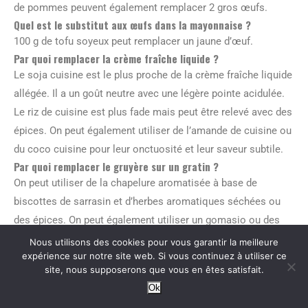
de pommes peuvent également remplacer 2 gros œufs.
Quel est le substitut aux œufs dans la mayonnaise ?
100 g de tofu soyeux peut remplacer un jaune d’œuf.
Par quoi remplacer la crème fraîche liquide ?
Le soja cuisine est le plus proche de la crème fraîche liquide
allégée. Il a un goût neutre avec une légère pointe acidulée.
Le riz de cuisine est plus fade mais peut être relevé avec des
épices. On peut également utiliser de l’amande de cuisine ou
du coco cuisine pour leur onctuosité et leur saveur subtile.
Par quoi remplacer le gruyère sur un gratin ?
On peut utiliser de la chapelure aromatisée à base de
biscottes de sarrasin et d’herbes aromatiques séchées ou
des épices. On peut également utiliser un gomasio ou des
flocons et oléagineux.
Nous utilisons des cookies pour vous garantir la meilleure
Par quoi remplacer le beurre ?
expérience sur notre site web. Si vous continuez à utiliser ce
site, nous supposerons que vous en êtes satisfait.
L’huile de coco est intéressante pour ses apports en
Ok
triglycérides à chaîne moyenne et ne fond pas à température