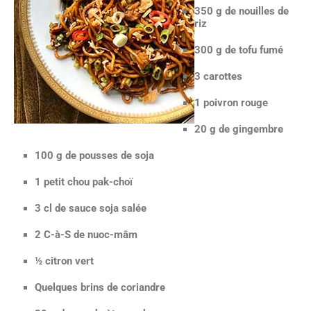
350 g de nouilles de
riz
300 g de tofu fumé
3 carottes
1 poivron rouge
20 g de gingembre
100 g de pousses de soja
1 petit chou pak-choï
3 cl de sauce soja salée
2 C-à-S de nuoc-mâm
½ citron vert
Quelques brins de coriandre