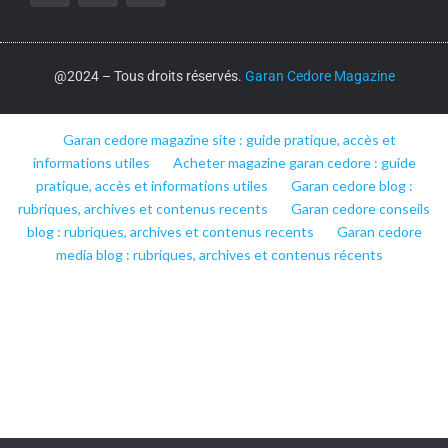
@2024 – Tous droits réservés.
Garan Cedore Magazine
Garan cedore magazine site : guide pratique, accès et
informations utiles
Acheter magazine garan cedore : guide
pratique, accès et informations utiles
Garan cedore blog :
rubriques, archives et contenus recents
Garan cedore conseils
blog : rubriques, archives et contenus recents
Garan cedore
media blog : rubriques, archives et contenus récents