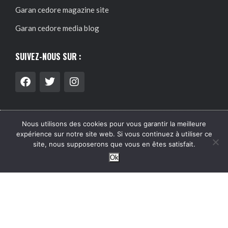
Garan cedore magazine site
Garan cedore media blog
SUIVEZ-NOUS SUR :
Nous utilisons des cookies pour vous garantir la meilleure
@2024 – Tous droits réservés.
Garan Cedore Magazine
expérience sur notre site web. Si vous continuez à utiliser ce
site, nous supposerons que vous en êtes satisfait.
Ok
Garan cedore magazine site : guide pratique, accès et
informations utiles
Acheter magazine garan cedore : guide
pratique, accès et informations utiles
Garan cedore blog :
rubriques, archives et contenus recents
Garan cedore conseils
blog : rubriques, archives et contenus recents
Garan cedore
media blog : rubriques, archives et contenus récents