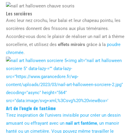
Les sorcières
Avec leur nez crochu, leur balai et leur chapeau pointu, les
sorcières donnent des frissons aux plus téméraires.
Accordez-vous donc le plaisir de réaliser un nail art à thème
sorcellerie, et utilisez des
effets miroirs
grâce à la
poudre
chromée
.
<img alt="nail art halloween
sorciere 5" data-lazy-="" data-lazy-
src="https://www.garancedore.fr/wp-
content/uploads/2023/03/nail-art-halloween-sorciere-2.jpg"
decoding="async" height="564"
src="data:image/svg+xml,%3Csvg%20%20viewBox='
Art de l’ongle de fantôme
Tirez inspiration de l’univers invisible pour créer un dessin
amusant ou effrayant avec un
nail art fantôme
, un manoir
hanté ou un cimetière. Vous pouvez même travailler le