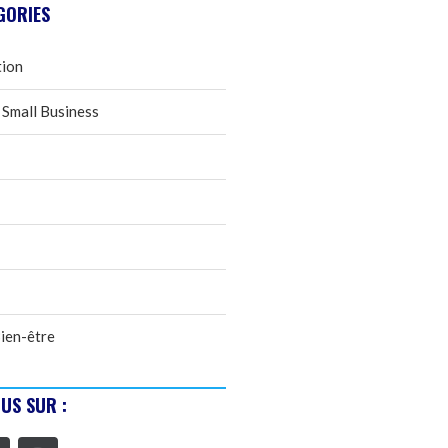
GORIES
tion
 Small Business
ien-être
US SUR :