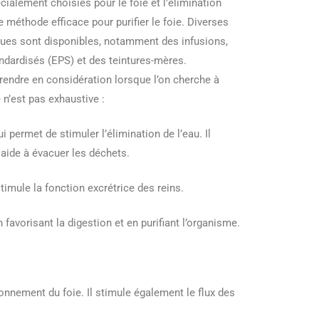
écialement choisies pour le foie et l’élimination
 méthode efficace pour purifier le foie. Diverses
ques sont disponibles, notamment des infusions,
andardisés (EPS) et des teintures-mères.
prendre en considération lorsque l’on cherche à
te n’est pas exhaustive :
ui permet de stimuler l’élimination de l’eau. Il
 aide à évacuer les déchets.
timule la fonction excrétrice des reins.
 favorisant la digestion et en purifiant l’organisme.
tionnement du foie. Il stimule également le flux des