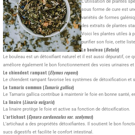
L’utilisation de plantes sp
sous forme de cure est une
variétés de formes galéni
des extraits de plantes st
Voici les plantes utiles à 
purifier son foie, cette lis
Le bouleau (
Betula
)
Le bouleau est un détoxifiant naturel et il est aussi dépuratif, ce q
améliore également le bon fonctionnement des voies urinaires et
Le chiendent rampant (
Elymus repens
)
Le chiendent rampant favorise les systèmes de détoxification et s
Le tamarix commun (
Tamarix gallica
)
Le Tamarix gallica contribue à maintenir le foie en bonne santé, en
La linaire (
Linaria vulgaris
)
La linaire protège le foie et active sa fonction de détoxification.
L’artichaut (
Cynara cardunculus var. scolymus
)
L’artichaut a des propriétés détoxifiantes. Il soutient le bon fonc
sucs digestifs et facilite le confort intestinal.