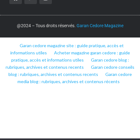
@2024 – Tous droits réservés.
Garan Cedore Magazine
Garan cedore magazine site : guide pratique, accès et
informations utiles
Acheter magazine garan cedore : guide
pratique, accès et informations utiles
Garan cedore blog :
rubriques, archives et contenus recents
Garan cedore conseils
blog : rubriques, archives et contenus recents
Garan cedore
media blog : rubriques, archives et contenus récents