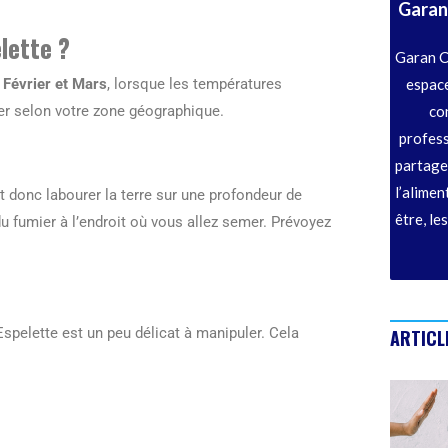
Garan
lette ?
Garan C
espace
 Février et Mars
, lorsque les températures
co
ier selon votre zone géographique.
profess
partage
l’alimen
ut donc labourer la terre sur une profondeur de
être, le
umier à l’endroit où vous allez semer. Prévoyez
Espelette est un peu délicat à manipuler. Cela
ARTICL