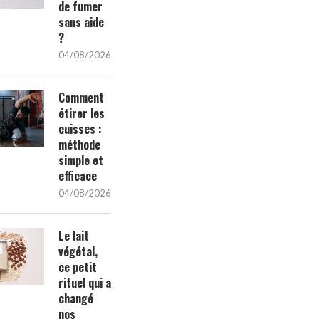
de fumer
sans aide
?
04/08/2026
Comment
étirer les
cuisses :
méthode
simple et
efficace
04/08/2026
Le lait
végétal,
ce petit
rituel qui a
changé
nos