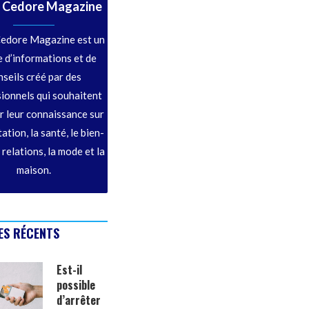
 Cedore Magazine
edore Magazine est un
 d’informations et de
nseils créé par des
ionnels qui souhaitent
r leur connaissance sur
tation, la santé, le bien-
s relations, la mode et la
maison.
ES RÉCENTS
Est-il
possible
d’arrêter