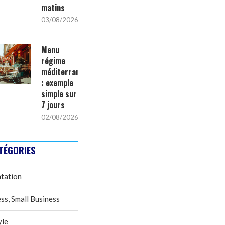
matins
03/08/2026
Menu
régime
méditerranéen
: exemple
simple sur
7 jours
02/08/2026
TÉGORIES
tation
ss, Small Business
yle