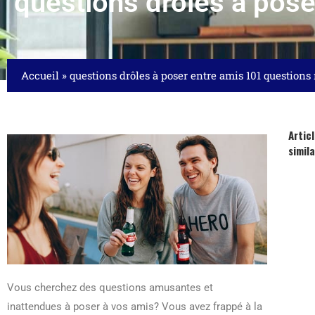
questions drôles à pos
Accueil
»
questions drôles à poser entre amis 101 questions
Artic
simila
Vous cherchez des questions amusantes et
inattendues à poser à vos amis? Vous avez frappé à la