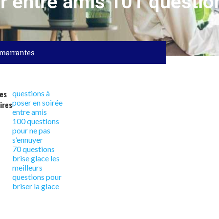
er entre amis 101 questi
 marrantes
les
questions à
poser en soirée
ires
entre amis
100 questions
pour ne pas
s’ennuyer
70 questions
brise glace les
meilleurs
questions pour
briser la glace