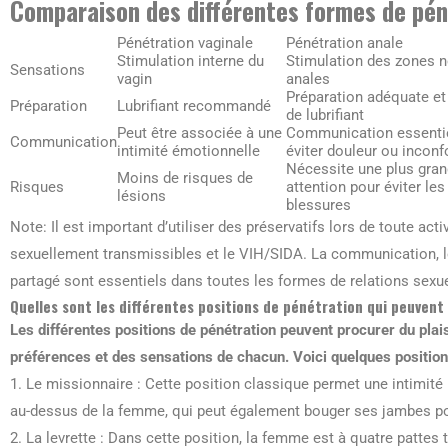
Comparaison des différentes formes de pén
Pénétration vaginale
Pénétration anale
Stimulation interne du
Stimulation des zones 
Sensations
vagin
anales
Préparation adéquate et
Préparation
Lubrifiant recommandé
de lubrifiant
Peut être associée à une
Communication essentie
Communication
intimité émotionnelle
éviter douleur ou inconf
Nécessite une plus gra
Moins de risques de
Risques
attention pour éviter les
lésions
blessures
Note: Il est important d’utiliser des préservatifs lors de toute act
sexuellement transmissibles et le VIH/SIDA. La communication, l
partagé sont essentiels dans toutes les formes de relations sexue
Quelles sont les différentes positions de pénétration qui peuvent 
Les différentes positions de pénétration peuvent procurer du pla
préférences et des sensations de chacun. Voici quelques position
1. Le missionnaire : Cette position classique permet une intimité
au-dessus de la femme, qui peut également bouger ses jambes pour
2. La levrette : Dans cette position, la femme est à quatre pattes 