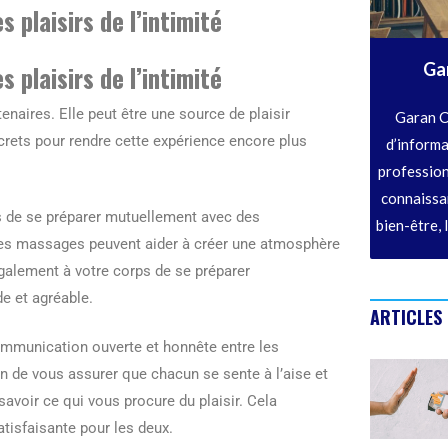
 plaisirs de l’intimité
Ga
 plaisirs de l’intimité
tenaires. Elle peut être une source de plaisir
Garan C
rets pour rendre cette expérience encore plus
d’informa
profession
connaissan
mps de se préparer mutuellement avec des
bien-être, 
 les massages peuvent aider à créer une atmosphère
également à votre corps de se préparer
de et agréable.
ARTICLES
ommunication ouverte et honnête entre les
in de vous assurer que chacun se sente à l’aise et
 savoir ce qui vous procure du plaisir. Cela
tisfaisante pour les deux.