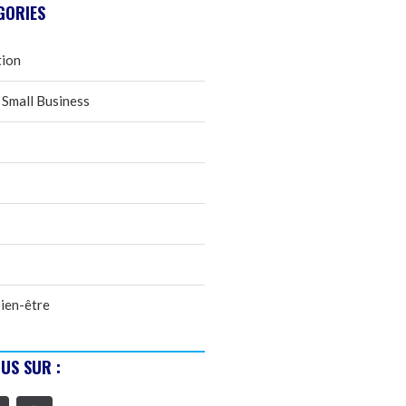
GORIES
tion
 Small Business
ien-être
US SUR :