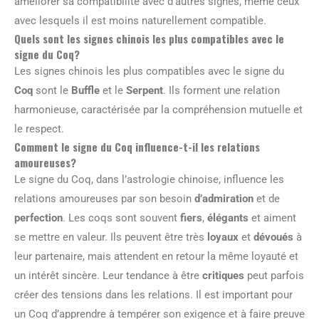
améliorer sa compatibilité avec d’autres signes, même ceux
avec lesquels il est moins naturellement compatible.
Quels sont les signes chinois les plus compatibles avec le
signe du Coq?
Les signes chinois les plus compatibles avec le signe du
Coq
sont le
Buffle
et le
Serpent
. Ils forment une relation
harmonieuse, caractérisée par la compréhension mutuelle et
le respect.
Comment le signe du Coq influence-t-il les relations
amoureuses?
Le signe du Coq, dans l’astrologie chinoise, influence les
relations amoureuses par son besoin
d’admiration
et de
perfection
. Les coqs sont souvent
fiers
,
élégants
et aiment
se mettre en valeur. Ils peuvent être très
loyaux
et
dévoués
à
leur partenaire, mais attendent en retour la même loyauté et
un intérêt sincère. Leur tendance à être
critiques
peut parfois
créer des tensions dans les relations. Il est important pour
un Coq d’apprendre à tempérer son exigence et à faire preuve