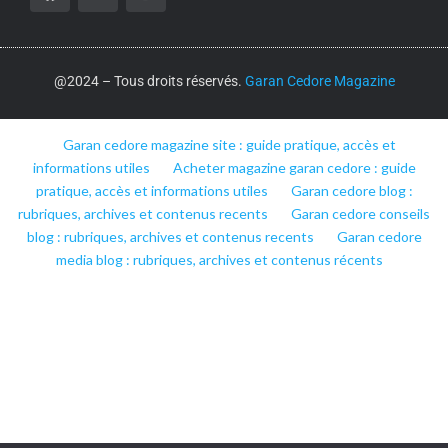
@2024 – Tous droits réservés.
Garan Cedore Magazine
Garan cedore magazine site : guide pratique, accès et
informations utiles
Acheter magazine garan cedore : guide
pratique, accès et informations utiles
Garan cedore blog :
rubriques, archives et contenus recents
Garan cedore conseils
blog : rubriques, archives et contenus recents
Garan cedore
media blog : rubriques, archives et contenus récents