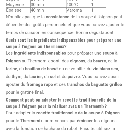
Moyenne
30 min
100°C
1
Épaisse
40 min
Varoma
1
N’oubliez pas que la
consistance
de la soupe à l’oignon peut
dépendre des goûts personnels et que vous pouvez ajuster le
temps de cuisson en conséquence. Bonne dégustation!
Quels sont les ingrédients indispensables pour préparer une
soupe à l’oignon au Thermomix?
Les
ingrédients indispensables
pour préparer une
soupe à
l’oignon
au Thermomix sont: des
oignons
, du
beurre
, de la
farine
, du
bouillon de boeuf
ou de volaille, du
vin blanc sec
,
du
thym
, du
laurier
, du
sel
et du
poivre
. Vous pouvez aussi
ajouter du
fromage râpé
et des
tranches de baguette grillée
pour le gratiné final.
Comment peut-on adapter la recette traditionnelle de la
soupe à l’oignon pour la réaliser avec un Thermomix?
Pour adapter la
recette traditionnelle de la soupe à l’oignon
pour le
Thermomix
, commencez par
émincer
les oignons
avec la fonction de hachage du robot. Ensuite, utilisez la