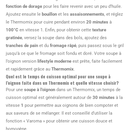
fonction de dorage
pour les faire revenir avec un peu d’huile.
Ajoutez ensuite le
bouillon
et les
assaisonnements
, et réglez
le Thermomix pour cuire pendant environ
20 minutes
à
100°C
en vitesse 1. Enfin, pour obtenir cette
texture
gratinée
, versez la soupe dans des bols, ajoutez des
tranches de pain
et du
fromage râpé
, puis passez sous le gril
jusqu’à ce que le fromage soit fondu et doré. Votre soupe à
l’oignon version
lifestyle moderne
est prête, faite facilement
et rapidement grâce au
Thermomix
.
Quel est le temps de cuisson optimal pour une soupe à
l’oignon faite dans un Thermomix et quelle vitesse choisir?
Pour une
soupe à l’oignon
dans un Thermomix, un temps de
cuisson optimal est généralement autour de
30 minutes
à la
vitesse
1
pour permettre aux oignons de bien compoter et
aux saveurs de se mélanger. Il est conseillé d’utiliser la
fonction « Varoma » pour obtenir une cuisson douce et
homogène.