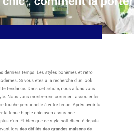
 chic : comment la porter
es derniers temps. Les styles bohèmes et rétro
odernes. Si vous êtes à la recherche d’un look
tte tendance. Dans cet article, nous allons vous
style. Nous vous montrerons comment associer les
e touche personnelle à votre tenue. Après avoir lu
er la tenue hippie chic avec assurance.
lus d’un. Et bien que ce style soit discuté depuis
 avant lors
des défilés des grandes maisons de