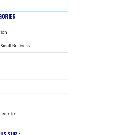
GORIES
tion
 Small Business
ien-être
US SUR :