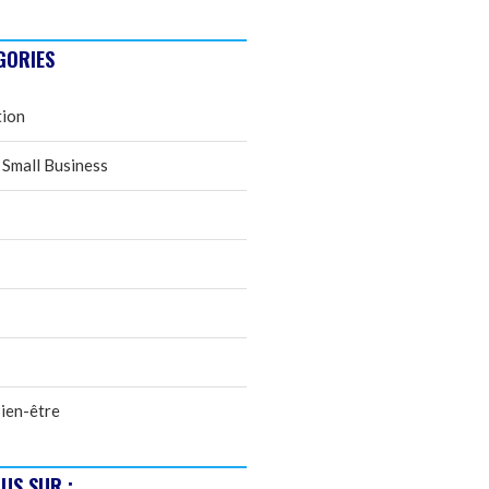
GORIES
tion
 Small Business
ien-être
US SUR :