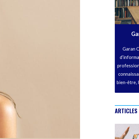
Ga
Garan C
d’informa
profession
connaissan
bien-être, 
ARTICLES