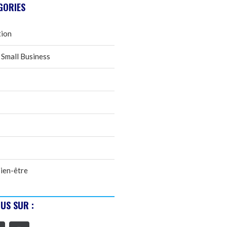
GORIES
tion
 Small Business
ien-être
US SUR :