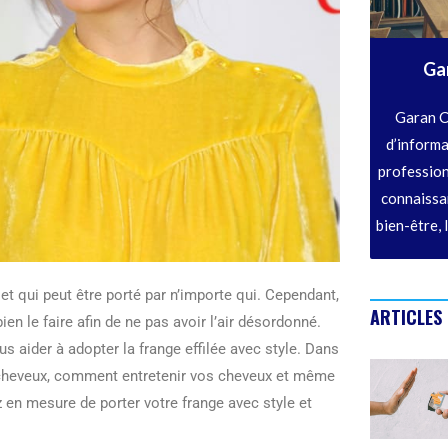
Ga
Garan C
d’informa
profession
connaissan
bien-être, 
et qui peut être porté par n’importe qui. Cependant,
ARTICLES
bien le faire afin de ne pas avoir l’air désordonné.
aider à adopter la frange effilée avec style. Dans
 cheveux, comment entretenir vos cheveux et même
en mesure de porter votre frange avec style et