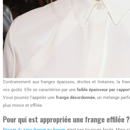
Contrairement aux franges épaisses, droites et linéaires, la fra
vos goûts. Elle se caractérise par une
faible épaisseur par rapport
Vous pourrez l’appeler une
frange désordonnée
, un mélange parfa
plus mince et effilée.
Pour qui est appropriée une frange effilée ?
Passer du sans-frange au frange
, n’est pas toujours facile. Mais 