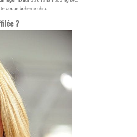
un léger fixatif
ou un shampooing sec.
ette coupe bohème chic.
filée ?