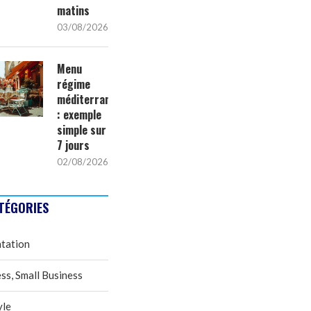
matins
03/08/2026
Menu
régime
méditerranéen
: exemple
simple sur
7 jours
02/08/2026
TÉGORIES
tation
ss, Small Business
yle