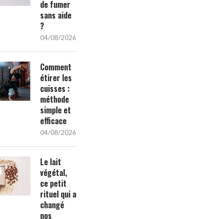
de fumer
sans aide
?
04/08/2026
Comment
étirer les
cuisses :
méthode
simple et
efficace
04/08/2026
Le lait
végétal,
ce petit
rituel qui a
changé
nos