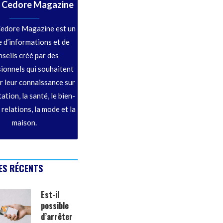
 Cedore Magazine
edore Magazine est un
 d’informations et de
nseils créé par des
ionnels qui souhaitent
r leur connaissance sur
tation, la santé, le bien-
s relations, la mode et la
maison.
ES RÉCENTS
Est-il
possible
d’arrêter