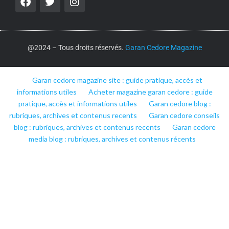
@2024 – Tous droits réservés.
Garan Cedore Magazine
Garan cedore magazine site : guide pratique, accès et
informations utiles
Acheter magazine garan cedore : guide
pratique, accès et informations utiles
Garan cedore blog :
rubriques, archives et contenus recents
Garan cedore conseils
blog : rubriques, archives et contenus recents
Garan cedore
media blog : rubriques, archives et contenus récents