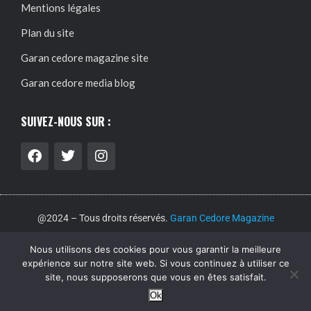
Mentions légales
Plan du site
Garan cedore magazine site
Garan cedore media blog
SUIVEZ-NOUS SUR :
@2024 – Tous droits réservés.
Garan Cedore Magazine
Nous utilisons des cookies pour vous garantir la meilleure
Garan cedore magazine site : guide pratique, accès et
expérience sur notre site web. Si vous continuez à utiliser ce
site, nous supposerons que vous en êtes satisfait.
informations utiles
Acheter magazine garan cedore : guide
pratique, accès et informations utiles
Garan cedore blog :
Ok
rubriques, archives et contenus recents
Garan cedore conseils