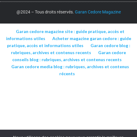
@2024 – Tous droits réservés.
Garan Cedore Magazine
Garan cedore magazine site : guide pratique, accès et
informations utiles
Acheter magazine garan cedore : guide
pratique, accès et informations utiles
Garan cedore blog :
rubriques, archives et contenus recents
Garan cedore
conseils blog : rubriques, archives et contenus recents
Garan cedore media blog : rubriques, archives et contenus
récents