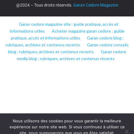
@2024 – Tous droits réservés.
Garan Cedore Magazine
Garan cedore magazine site : guide pratique, accès et
informations utiles
Acheter magazine garan cedore : guide
pratique, accès et informations utiles
Garan cedore blog :
rubriques, archives et contenus recents
Garan cedore conseils
blog : rubriques, archives et contenus recents
Garan cedore
media blog : rubriques, archives et contenus récents
Nous utilisons des cookies pour vous garantir la meilleure
expérience sur notre site web. Si vous continuez à utiliser ce
site, nous supposerons que vous en êtes satisfait.