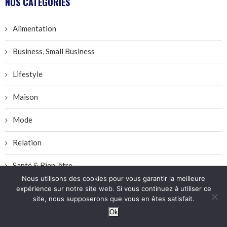
NOS CATÉGORIES
Alimentation
Business, Small Business
Lifestyle
Maison
Mode
Relation
Santé & Bien-être
Nous utilisons des cookies pour vous garantir la meilleure
expérience sur notre site web. Si vous continuez à utiliser ce
SUIVEZ-NOUS SUR :
site, nous supposerons que vous en êtes satisfait.
Ok