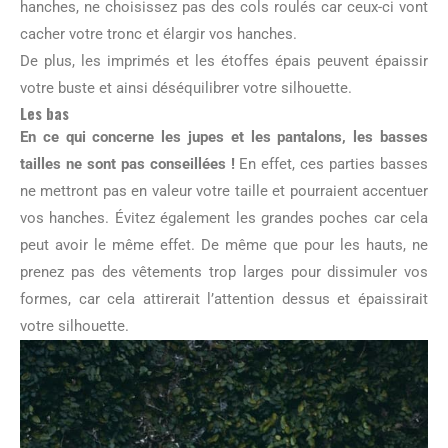
hanches, ne choisissez pas des cols roulés car ceux-ci vont
cacher votre tronc et élargir vos hanches.
De plus, les imprimés et les étoffes épais peuvent épaissir
votre buste et ainsi déséquilibrer votre silhouette.
Les bas
En ce qui concerne les jupes et les pantalons, les basses
tailles ne sont pas conseillées !
En effet, ces parties basses
ne mettront pas en valeur votre taille et pourraient accentuer
vos hanches. Évitez également les grandes poches car cela
peut avoir le même effet. De même que pour les hauts, ne
prenez pas des vêtements trop larges pour dissimuler vos
formes, car cela attirerait l’attention dessus et épaissirait
votre silhouette.