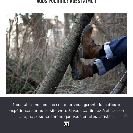
VOUS POURRIEZ AUSSI AIMER
QUAND L’OUTDOOR RENCONTRE LE STYLE : LES PIÈCES...
Nous utilisons des cookies pour vous garantir la meilleure
24/07/2026
expérience sur notre site web. Si vous continuez à utiliser ce
site, nous supposerons que vous en êtes satisfait.
Ok