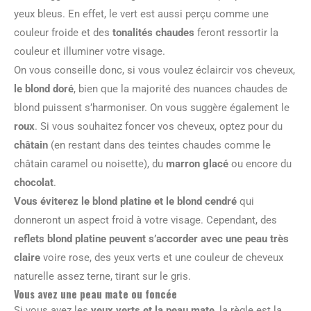
yeux bleus. En effet, le vert est aussi perçu comme une
couleur froide et des
tonalités chaudes
feront ressortir la
couleur et illuminer votre visage.
On vous conseille donc, si vous voulez éclaircir vos cheveux,
le blond doré
, bien que la majorité des nuances chaudes de
blond puissent s’harmoniser. On vous suggère également le
roux
. Si vous souhaitez foncer vos cheveux, optez pour du
châtain
(en restant dans des teintes chaudes comme le
châtain caramel ou noisette), du
marron glacé
ou encore du
chocolat
.
Vous éviterez le blond platine et le blond cendré
qui
donneront un aspect froid à votre visage. Cependant, des
reflets blond platine peuvent s’accorder avec une peau très
claire
voire rose, des yeux verts et une couleur de cheveux
naturelle assez terne, tirant sur le gris.
Vous avez une peau mate ou foncée
Si vous avez les
yeux verts et la peau mate
, la règle est la